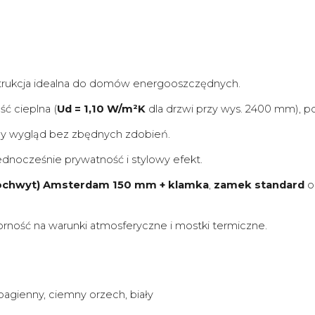
nstrukcja idealna do domów energooszczędnych.
ść cieplna (
Ud = 1,10 W/m²K
dla drzwi przy wys. 2400 mm), p
ny wygląd bez zbędnych zdobień.
ednocześnie prywatność i stylowy efekt.
ochwyt) Amsterdam 150 mm + klamka
,
zamek standard
o
rność na warunki atmosferyczne i mostki termiczne.
b bagienny, ciemny orzech, biały