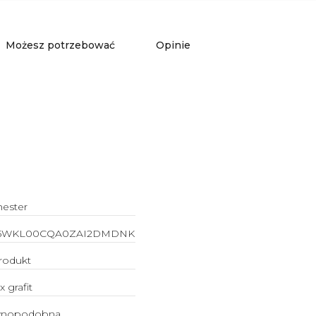
Możesz potrzebować
Opinie
hester
15WKL00CQA0ZAI2DMDNK
rodukt
x grafit
wnopodobna