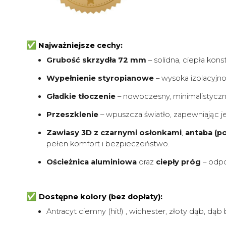
✅
Najważniejsze cechy:
Grubość skrzydła 72 mm
– solidna, ciepła ko
Wypełnienie styropianowe
– wysoka izolacyjno
Gładkie tłoczenie
– nowoczesny, minimalistycz
Przeszklenie
– wpuszcza światło, zapewniając j
Zawiasy 3D z czarnymi osłonkami
,
antaba (p
pełen komfort i bezpieczeństwo.
Ościeżnica aluminiowa
oraz
ciepły próg
– odpo
✅
Dostępne kolory (bez dopłaty):
Antracyt ciemny (hit!) , wichester, złoty dąb, dą