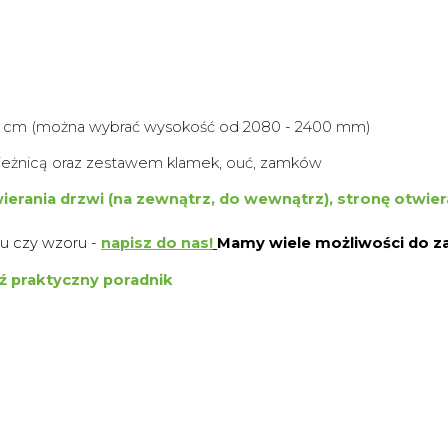
0 cm (można wybrać wysokość od 2080 - 2400 mm)
eżnicą oraz zestawem klamek, ouć, zamków
ierania drzwi (na zewnątrz, do wewnątrz), stronę otwi
ru czy wzoru -
napisz do nas
!
Mamy wiele możliwości do 
dź praktyczny poradnik