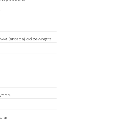
m
wyt (antaba) od zewnątrz
yboru
pian