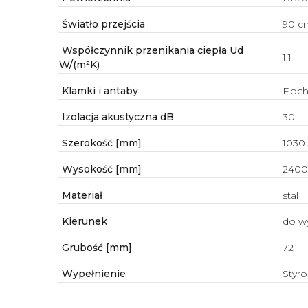
Światło przejścia
90 c
Współczynnik przenikania ciepła Ud
1.1
W/(m²K)
Klamki i antaby
Poch
Izolacja akustyczna dB
30
Szerokość [mm]
1030
Wysokość [mm]
2400
Materiał
stal
Kierunek
do w
Grubość [mm]
72
Wypełnienie
Styro