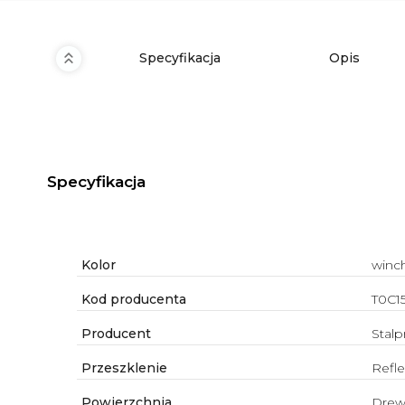
Specyfikacja
Opis
Specyfikacja
Kolor
winc
Kod producenta
T0C
Producent
Stalp
Przeszklenie
Refle
Powierzchnia
Dre