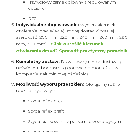
Trzyryglowy zamek główny z regulowanym
dociskiem
RC2
Indywidualne dopasowanie:
Wybierz kierunek
otwierania (prawe/lewe), stronę dostawki oraz jej
szerokość (200 mm, 220 mm, 240 mm, 260 mm, 280
mm, 300 mm).
-> Jak określić kierunek
otwierania drzwi? Sprawdź praktyczny poradnik
Kompletny zestaw:
Drzwi zewnętrzne z dostawką i
naświetlem bocznym są gotowe do montażu – w
komplecie z aluminiową ościeżnicą.
Możliwość wyboru przeszkleń:
Oferujemy różne
rodzaje szyb, w tym:
Szyba reflex brąz
Szyba reflex grafit
Szyba piaskowana z paskami przezroczystymi
Szyba matowa