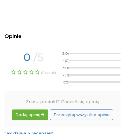
Opinie
0
/5
5
(0)
4
(0)
3
(0)
(0 opinii)
2
(0)
1
(0)
Znasz produkt? Podziel się opinią
Dodaj opinię
Przeczytaj wszystkie opinie
Jak działają recenzje?