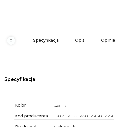
Specyfikacja
Opis
Opinie
Specyfikacja
Kolor
czarny
Kod producenta
T20259KL539KA0ZAK6DEAAK
Producent
Stalprodukt