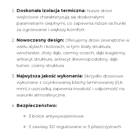
Doskonała izolacja termiczna:
Nasze drzwi
wejściowe charakteryzują się doskonałymi
parametrami cieplnymi, co zapewnia niższe rachunki
za ogrzewanie i większy komfort.
Nowoczesny design:
Oferujemy drzwi zewnętrzne w
wielu stylach i kolorach, w tym: biały struktura,
winchester, złoty dąb, ciemny orzech, dąb bagienny,
antracyt struktura, antracyt drewnopodobny, dąb
turner, czarny struktura.
Najwyższa jakość wykonania:
Skrzydło drzwiowe
wykonane z ocynkowanej blachy laminowanej (0,6
mm) z uszczelką zapewnia trwałość i odporność na
warunki atmosferyczne.
Bezpieczeństwo:
3 bolce antywyważeniowe
3 zawiasy 3D regulowane w 3 płaszczyznach