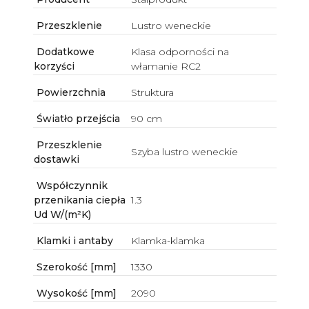
Przeszklenie
Lustro weneckie
Dodatkowe
Klasa odporności na
korzyści
włamanie RC2
Powierzchnia
Struktura
Światło przejścia
90 cm
Przeszklenie
Szyba lustro weneckie
dostawki
Współczynnik
przenikania ciepła
1.3
Ud W/(m²K)
Klamki i antaby
Klamka-klamka
Szerokość [mm]
1330
Wysokość [mm]
2090