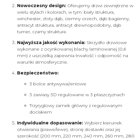
Nowoczesny design:
Oferujemy drzwi zewnętrzne w
wielu stylach i kolorach, w tym: biały struktura,
winchester, złoty dąb, ciemny orzech, dąb bagienny,
antracyt struktura, antracyt drewnopodobny, dąb
turner, czarny struktura.
Najwyższa jakość wykonania:
Skrzydło drzwiowe
wykonane z ocynkowanej blachy laminowanej (0,6
mm) z uszczelką zapewnia trwałość i odporność na
warunki atmosferyczne.
Bezpieczeństwo:
3 bolce antywyważeniowe
3 zawiasy 3D regulowane w 3 płaszczyznach
Trzyryglowy zamek główny z regulowanym
dociskiem
Indywidualne dopasowanie:
Wybierz kierunek
otwierania (prawe/lewe), stronę dostawki oraz jej
szerokość (200 mm, 220 mm, 240 mm, 260 mm, 280