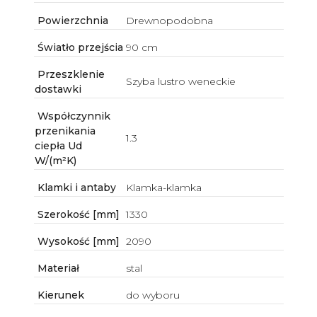
Powierzchnia
Drewnopodobna
Światło przejścia
90 cm
Przeszklenie
Szyba lustro weneckie
dostawki
Współczynnik
przenikania
1.3
ciepła Ud
W/(m²K)
Klamki i antaby
Klamka-klamka
Szerokość [mm]
1330
Wysokość [mm]
2090
Materiał
stal
Kierunek
do wyboru