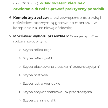
mm, 300 mm).
-> Jak określić kierunek
otwierania drzwi? Sprawdź praktyczny poradnik
Kompletny zestaw:
Drzwi zewnętrzne z dostawką i
naświetlem bocznym są gotowe do montażu – w
komplecie z aluminiową ościeżnicą.
Możliwość wyboru przeszkleń:
Oferujemy różne
rodzaje szyb, w tym:
Szyba reflex brąz
Szyba reflex grafit
Szyba piaskowana z paskami przezroczystymi
Szyba matowa
Szyba lustro weneckie
Szyba antywłamaniowa P4 przezroczysta
Szyba ciemny grafit