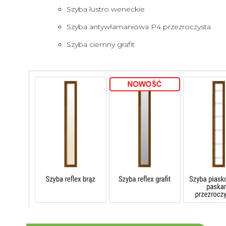
Szyba lustro weneckie
Szyba antywłamaniowa P4 przezroczysta
Szyba ciemny grafit