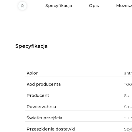
Specyfikacja
Opis
Możesz
Specyfikacja
Kolor
ant
Kod producenta
T0
Producent
Sta
Powierzchnia
Str
Światło przejścia
90 
Przeszklenie dostawki
Szy