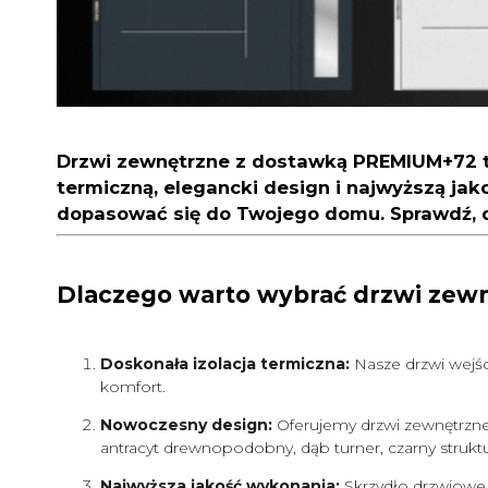
Drzwi zewnętrzne z dostawką PREMIUM+72
t
termiczną, elegancki design i najwyższą ja
dopasować się do Twojego domu. Sprawdź, d
Dlaczego warto wybrać drzwi ze
Doskonała izolacja termiczna:
Nasze drzwi wejśc
komfort.
Nowoczesny design:
Oferujemy drzwi zewnętrzne w
antracyt drewnopodobny, dąb turner, czarny struktu
Najwyższa jakość wykonania:
Skrzydło drzwiowe 