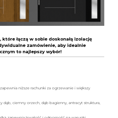
które łączą w sobie doskonałą izolację
dywidualne zamówienie, aby idealnie
cznym to najlepszy wybór!
zapewnia niższe rachunki za ogrzewanie i większy
ty dąb, ciemny orzech, dąb bagienny, antracyt struktura,
lką zapewnia trwałość i odporność na warunki