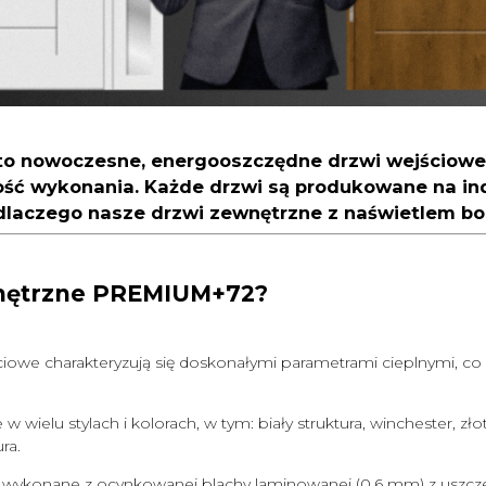
o nowoczesne, energooszczędne drzwi wejściowe, 
kość wykonania. Każde drzwi są produkowane na in
laczego nasze drzwi zewnętrzne z naświetlem bo
wnętrzne PREMIUM+72?
iowe charakteryzują się doskonałymi parametrami cieplnymi, co 
 wielu stylach i kolorach, w tym: biały struktura, winchester, zło
ra.
wykonane z ocynkowanej blachy laminowanej (0,6 mm) z uszcze