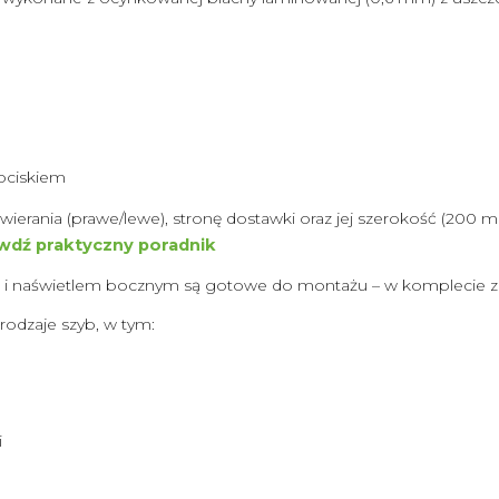
ociskiem
twierania (prawe/lewe), stronę dostawki oraz jej szerokość 
awdź praktyczny poradnik
 i naświetlem bocznym są gotowe do montażu – w komplecie z 
odzaje szyb, w tym:
i