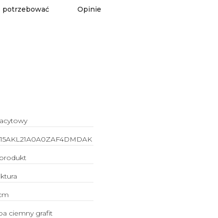
 potrzebować
Opinie
racytowy
015AKL21A0A0ZAF4DMDAK
lprodukt
uktura
cm
ba ciemny grafit