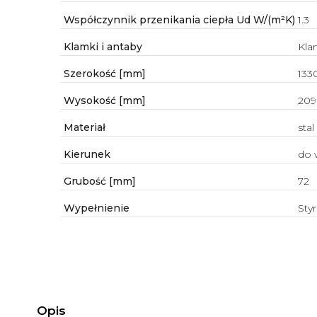
Współczynnik przenikania ciepła Ud W/(m²K)
1.3
Klamki i antaby
Kla
Szerokość [mm]
133
Wysokość [mm]
209
Materiał
stal
Kierunek
do 
Grubość [mm]
72
Wypełnienie
Sty
Opis