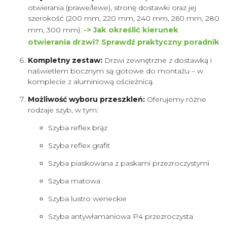
otwierania (prawe/lewe), stronę dostawki oraz jej
szerokość (200 mm, 220 mm, 240 mm, 260 mm, 280
mm, 300 mm).
-> Jak określić kierunek
otwierania drzwi? Sprawdź praktyczny poradnik
Kompletny zestaw:
Drzwi zewnętrzne z dostawką i
naświetlem bocznym są gotowe do montażu – w
komplecie z aluminiową ościeżnicą.
Możliwość wyboru przeszkleń:
Oferujemy różne
rodzaje szyb, w tym:
Szyba reflex brąz
Szyba reflex grafit
Szyba piaskowana z paskami przezroczystymi
Szyba matowa
Szyba lustro weneckie
Szyba antywłamaniowa P4 przezroczysta