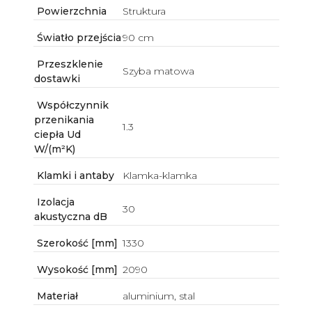
Powierzchnia
Struktura
Światło przejścia
90 cm
Przeszklenie
Szyba matowa
dostawki
Współczynnik
przenikania
1.3
ciepła Ud
W/(m²K)
Klamki i antaby
Klamka-klamka
Izolacja
30
akustyczna dB
Szerokość [mm]
1330
Wysokość [mm]
2090
Materiał
aluminium, stal