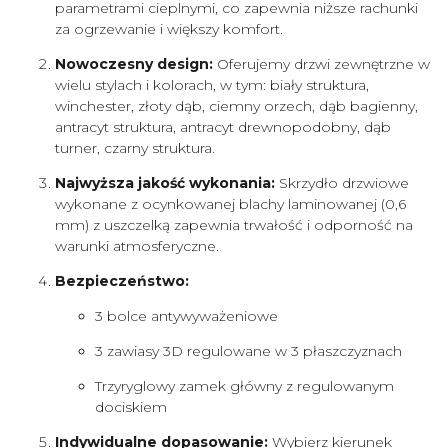
parametrami cieplnymi, co zapewnia niższe rachunki
za ogrzewanie i większy komfort.
Nowoczesny design:
Oferujemy drzwi zewnętrzne w
wielu stylach i kolorach, w tym: biały struktura,
winchester, złoty dąb, ciemny orzech, dąb bagienny,
antracyt struktura, antracyt drewnopodobny, dąb
turner, czarny struktura.
Najwyższa jakość wykonania:
Skrzydło drzwiowe
wykonane z ocynkowanej blachy laminowanej (0,6
mm) z uszczelką zapewnia trwałość i odporność na
warunki atmosferyczne.
Bezpieczeństwo:
3 bolce antywyważeniowe
3 zawiasy 3D regulowane w 3 płaszczyznach
Trzyryglowy zamek główny z regulowanym
dociskiem
Indywidualne dopasowanie:
Wybierz kierunek