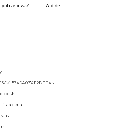
 potrzebować
Opinie
y
015CKL53A0A0ZAE2DCBAK
lprodukt
niższa cena
uktura
 cm