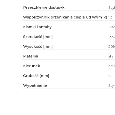
Przeszklenie dostawki
Szy
Współczynnik przenikania ciepła Ud W/(m²K)
1.3
Klamki i antaby
Kla
Szerokość [mm]
133
Wysokość [mm]
20
Materiał
stal
Kierunek
do 
Grubość [mm]
72
Wypełnienie
Sty