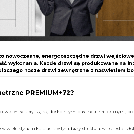
o nowoczesne, energooszczędne drzwi wejściowe, 
kość wykonania. Każde drzwi są produkowane na in
laczego nasze drzwi zewnętrzne z naświetlem bo
wnętrzne PREMIUM+72?
iowe charakteryzują się doskonałymi parametrami cieplnymi, co 
 wielu stylach i kolorach, w tym: biały struktura, winchester, zło