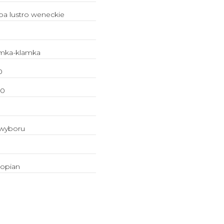
ba lustro weneckie
mka-klamka
0
90
wyboru
ropian