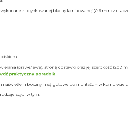
ra.
wykonane z ocynkowanej blachy laminowanej (0,6 mm) z uszcze
ociskiem
twierania (prawe/lewe), stronę dostawki oraz jej szerokość 
awdź praktyczny poradnik
 i naświetlem bocznym są gotowe do montażu – w komplecie z 
odzaje szyb, w tym:
i