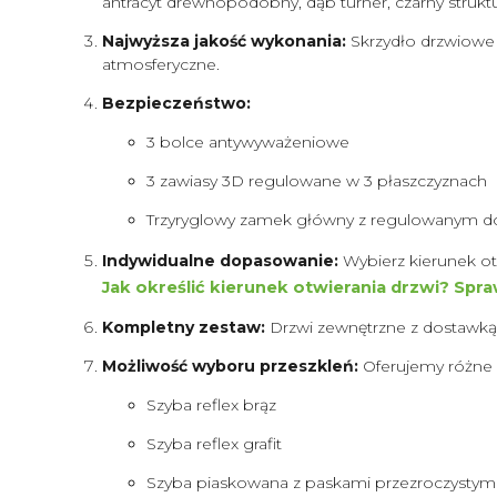
antracyt drewnopodobny, dąb turner, czarny struktu
Najwyższa jakość wykonania:
Skrzydło drzwiowe 
atmosferyczne.
Bezpieczeństwo:
3 bolce antywyważeniowe
3 zawiasy 3D regulowane w 3 płaszczyznach
Trzyryglowy zamek główny z regulowanym d
Indywidualne dopasowanie:
Wybierz kierunek o
Jak określić kierunek otwierania drzwi? Spr
Kompletny zestaw:
Drzwi zewnętrzne z dostawką
Możliwość wyboru przeszkleń:
Oferujemy różne r
Szyba reflex brąz
Szyba reflex grafit
Szyba piaskowana z paskami przezroczystym