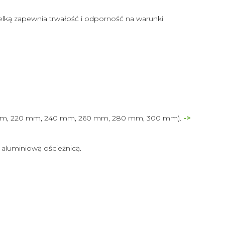
lką zapewnia trwałość i odporność na warunki
(200 mm, 220 mm, 240 mm, 260 mm, 280 mm, 300 mm).
->
aluminiową ościeżnicą.