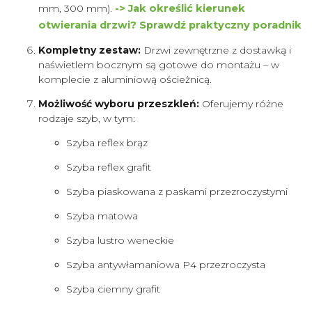
mm, 300 mm).
-> Jak określić kierunek
otwierania drzwi? Sprawdź praktyczny poradnik
Kompletny zestaw:
Drzwi zewnętrzne z dostawką i
naświetlem bocznym są gotowe do montażu – w
komplecie z aluminiową ościeżnicą.
Możliwość wyboru przeszkleń:
Oferujemy różne
rodzaje szyb, w tym:
Szyba reflex brąz
Szyba reflex grafit
Szyba piaskowana z paskami przezroczystymi
Szyba matowa
Szyba lustro weneckie
Szyba antywłamaniowa P4 przezroczysta
Szyba ciemny grafit