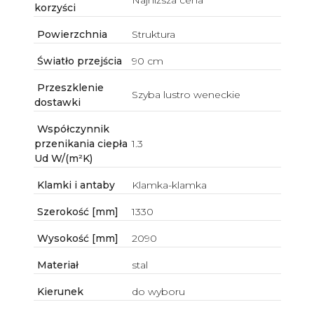
Najniższa cena
korzyści
Powierzchnia
Struktura
Światło przejścia
90 cm
Przeszklenie
Szyba lustro weneckie
dostawki
Współczynnik
przenikania ciepła
1.3
Ud W/(m²K)
Klamki i antaby
Klamka-klamka
Szerokość [mm]
1330
Wysokość [mm]
2090
Materiał
stal
Kierunek
do wyboru