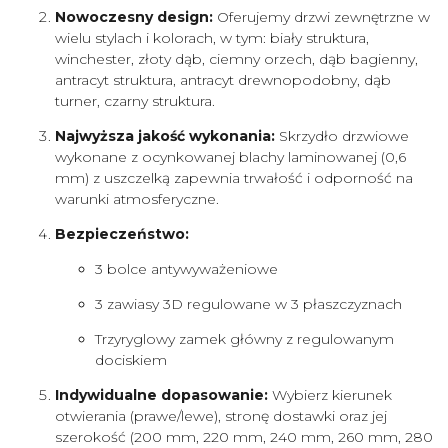
Nowoczesny design:
Oferujemy drzwi zewnętrzne w
wielu stylach i kolorach, w tym: biały struktura,
winchester, złoty dąb, ciemny orzech, dąb bagienny,
antracyt struktura, antracyt drewnopodobny, dąb
turner, czarny struktura.
Najwyższa jakość wykonania:
Skrzydło drzwiowe
wykonane z ocynkowanej blachy laminowanej (0,6
mm) z uszczelką zapewnia trwałość i odporność na
warunki atmosferyczne.
Bezpieczeństwo:
3 bolce antywyważeniowe
3 zawiasy 3D regulowane w 3 płaszczyznach
Trzyryglowy zamek główny z regulowanym
dociskiem
Indywidualne dopasowanie:
Wybierz kierunek
otwierania (prawe/lewe), stronę dostawki oraz jej
szerokość (200 mm, 220 mm, 240 mm, 260 mm, 280