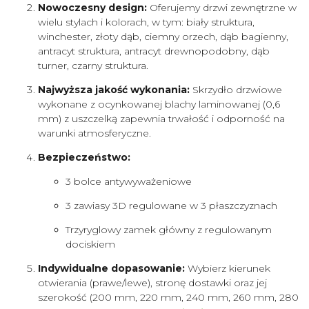
Nowoczesny design:
Oferujemy drzwi zewnętrzne w
wielu stylach i kolorach, w tym: biały struktura,
winchester, złoty dąb, ciemny orzech, dąb bagienny,
antracyt struktura, antracyt drewnopodobny, dąb
turner, czarny struktura.
Najwyższa jakość wykonania:
Skrzydło drzwiowe
wykonane z ocynkowanej blachy laminowanej (0,6
mm) z uszczelką zapewnia trwałość i odporność na
warunki atmosferyczne.
Bezpieczeństwo:
3 bolce antywyważeniowe
3 zawiasy 3D regulowane w 3 płaszczyznach
Trzyryglowy zamek główny z regulowanym
dociskiem
Indywidualne dopasowanie:
Wybierz kierunek
otwierania (prawe/lewe), stronę dostawki oraz jej
szerokość (200 mm, 220 mm, 240 mm, 260 mm, 280