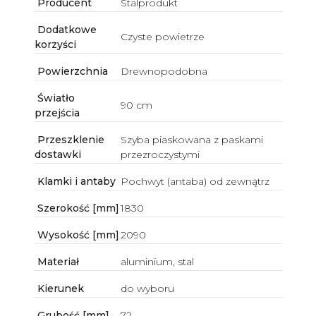
Producent
Stalprodukt
Dodatkowe
Czyste powietrze
korzyści
Powierzchnia
Drewnopodobna
Światło
90 cm
przejścia
Przeszklenie
Szyba piaskowana z paskami
dostawki
przezroczystymi
Klamki i antaby
Pochwyt (antaba) od zewnątrz
Szerokość [mm]
1830
Wysokość [mm]
2090
Materiał
aluminium, stal
Kierunek
do wyboru
Grubość [mm]
72