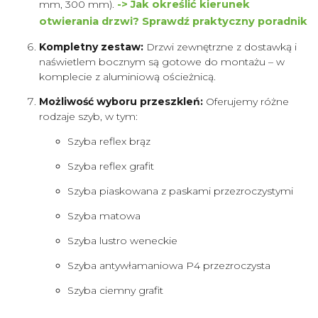
mm, 300 mm).
-> Jak określić kierunek
otwierania drzwi? Sprawdź praktyczny poradnik
Kompletny zestaw:
Drzwi zewnętrzne z dostawką i
naświetlem bocznym są gotowe do montażu – w
komplecie z aluminiową ościeżnicą.
Możliwość wyboru przeszkleń:
Oferujemy różne
rodzaje szyb, w tym:
Szyba reflex brąz
Szyba reflex grafit
Szyba piaskowana z paskami przezroczystymi
Szyba matowa
Szyba lustro weneckie
Szyba antywłamaniowa P4 przezroczysta
Szyba ciemny grafit