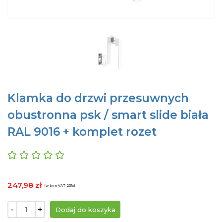
Klamka do drzwi przesuwnych
obustronna psk / smart slide biała
RAL 9016 + komplet rozet
247,98 zł
(w tym VAT 23%)
-
+