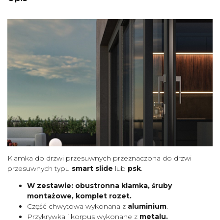
Klamka do drzwi przesuwnych przeznaczona do drzwi
przesuwnych typu
smart slide
lub
psk
.
W zestawie: obustronna klamka, śruby
montażowe, komplet rozet.
Część chwytowa wykonana z
aluminium
.
Przykrywka i korpus wykonane z
metalu.