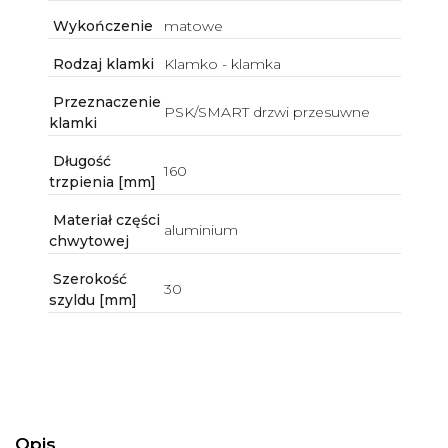
Wykończenie
matowe
Rodzaj klamki
Klamko - klamka
Przeznaczenie
PSK/SMART drzwi przesuwne
klamki
Długość
160
trzpienia [mm]
Materiał części
aluminium
chwytowej
Szerokość
30
szyldu [mm]
Opis