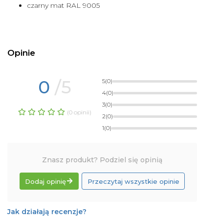
czarny mat RAL 9005
Opinie
0
/5
5
(0)
4
(0)
3
(0)
(0 opinii)
2
(0)
1
(0)
Znasz produkt? Podziel się opinią
Dodaj opinię
Przeczytaj wszystkie opinie
Jak działają recenzje?