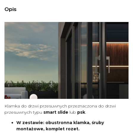
Opis
Klamka do drzwi przesuwnych przeznaczona do drzwi
przesuwnych typu
smart slide
lub
psk
.
W zestawie: obustronna klamka, śruby
montażowe, komplet rozet.