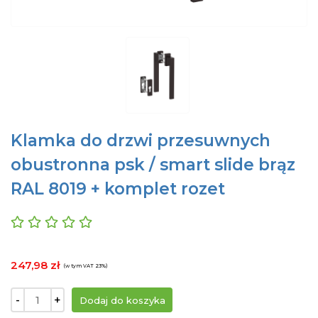
Klamka do drzwi przesuwnych
obustronna psk / smart slide brąz
RAL 8019 + komplet rozet
247,98 zł
(w tym VAT 23%)
-
+