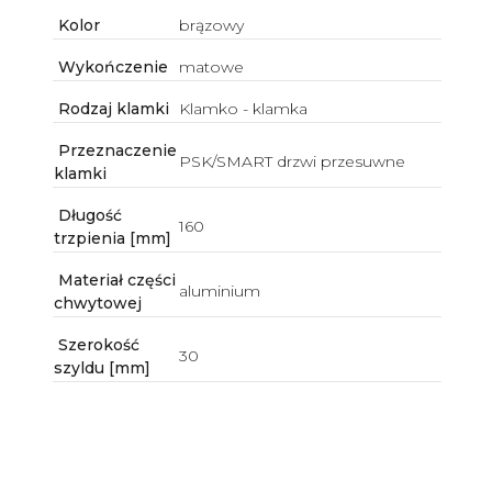
Kolor
brązowy
Wykończenie
matowe
Rodzaj klamki
Klamko - klamka
Przeznaczenie
PSK/SMART drzwi przesuwne
klamki
Długość
160
trzpienia [mm]
Materiał części
aluminium
chwytowej
Szerokość
30
szyldu [mm]