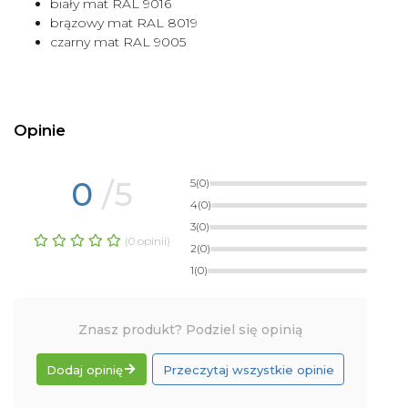
biały mat RAL 9016
brązowy mat RAL 8019
czarny mat RAL 9005
Opinie
0
/5
5
(0)
4
(0)
3
(0)
(0 opinii)
2
(0)
1
(0)
Znasz produkt? Podziel się opinią
Dodaj opinię
Przeczytaj wszystkie opinie