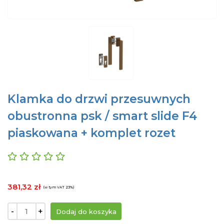
Klamka do drzwi przesuwnych
obustronna psk / smart slide F4
piaskowana + komplet rozet
381,32 zł
(w tym VAT 23%)
-
+