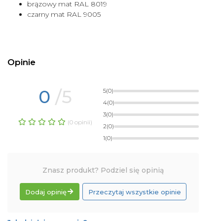
brązowy mat RAL 8019
czarny mat RAL 9005
Opinie
0
/5
5
(0)
4
(0)
3
(0)
(0 opinii)
2
(0)
1
(0)
Znasz produkt? Podziel się opinią
Dodaj opinię
Przeczytaj wszystkie opinie