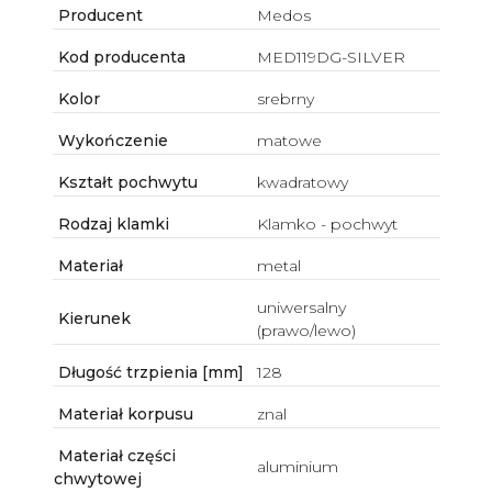
Producent
Medos
Kod producenta
MED119DG-SILVER
Kolor
srebrny
Wykończenie
matowe
Kształt pochwytu
kwadratowy
Rodzaj klamki
Klamko - pochwyt
Materiał
metal
uniwersalny
Kierunek
(prawo/lewo)
Długość trzpienia [mm]
128
Materiał korpusu
znal
Materiał części
aluminium
chwytowej