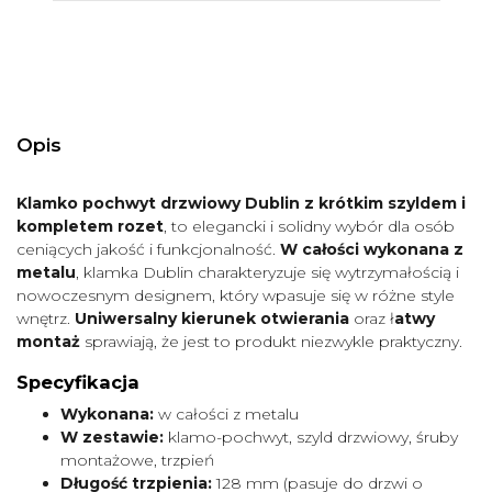
Opis
Klamko pochwyt drzwiowy Dublin z krótkim szyldem i
kompletem rozet
, to elegancki i solidny wybór dla osób
ceniących jakość i funkcjonalność.
W całości wykonana z
metalu
, klamka Dublin charakteryzuje się wytrzymałością i
nowoczesnym designem, który wpasuje się w różne style
wnętrz.
Uniwersalny kierunek otwierania
oraz ł
atwy
montaż
sprawiają, że jest to produkt niezwykle praktyczny.
Specyfikacja
Wykonana:
w całości z metalu
W zestawie:
klamo-pochwyt, szyld drzwiowy, śruby
montażowe, trzpień
Długość trzpienia:
128 mm (pasuje do drzwi o