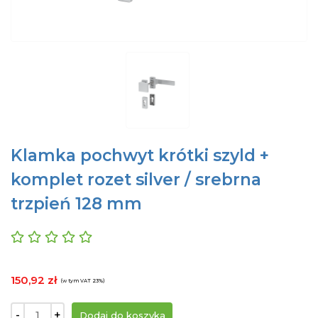
Klamka pochwyt krótki szyld +
komplet rozet silver / srebrna
trzpień 128 mm
150,92 zł
(w tym VAT 23%)
-
+