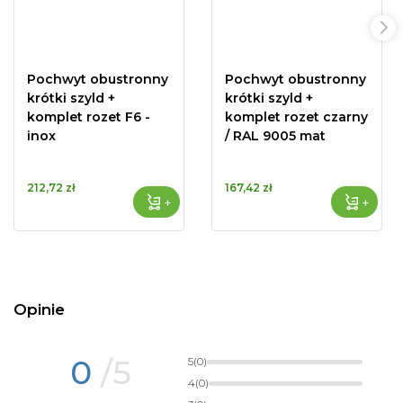
Pochwyt obustronny
Pochwyt obustronny
krótki szyld +
krótki szyld +
komplet rozet F6 -
komplet rozet czarny
inox
/ RAL 9005 mat
212,72 zł
167,42 zł
+
+
Opinie
0
/5
5
(0)
4
(0)