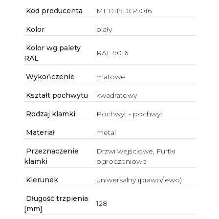
Kod producenta
MED119DG-9016
Kolor
biały
Kolor wg palety
RAL 9016
RAL
Wykończenie
matowe
Kształt pochwytu
kwadratowy
Rodzaj klamki
Pochwyt - pochwyt
Materiał
metal
Przeznaczenie
Drzwi wejściowe, Furtki
klamki
ogrodzeniowe
Kierunek
uniwersalny (prawo/lewo)
Długość trzpienia
128
[mm]