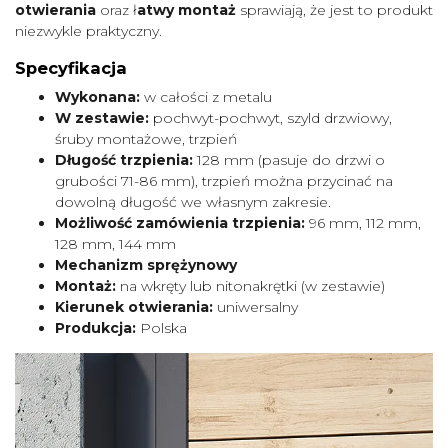
otwierania
oraz ł
atwy montaż
sprawiają, że jest to produkt
niezwykle praktyczny.
Specyfikacja
Wykonana:
w całości z metalu
W zestawie:
pochwyt-pochwyt, szyld drzwiowy,
śruby montażowe, trzpień
Długość trzpienia:
128 mm (pasuje do drzwi o
grubości 71-86 mm), trzpień można przycinać na
dowolną długość we własnym zakresie.
Możliwość zamówienia trzpienia:
96 mm, 112 mm,
128 mm, 144 mm
Mechanizm sprężynowy
Montaż:
na wkręty lub nitonakrętki (w zestawie)
Kierunek otwierania:
uniwersalny
Produkcja:
Polska