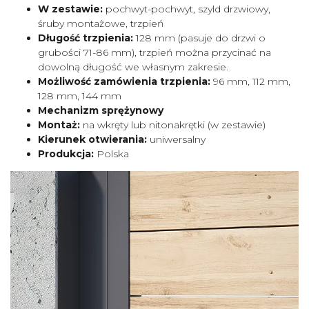
W zestawie:
pochwyt-pochwyt, szyld drzwiowy,
śruby montażowe, trzpień
Długość trzpienia:
128 mm (pasuje do drzwi o
grubości 71-86 mm), trzpień można przycinać na
dowolną długość we własnym zakresie.
Możliwość zamówienia trzpienia:
96 mm, 112 mm,
128 mm, 144 mm
Mechanizm sprężynowy
Montaż:
na wkręty lub nitonakrętki (w zestawie)
Kierunek otwierania:
uniwersalny
Produkcja:
Polska