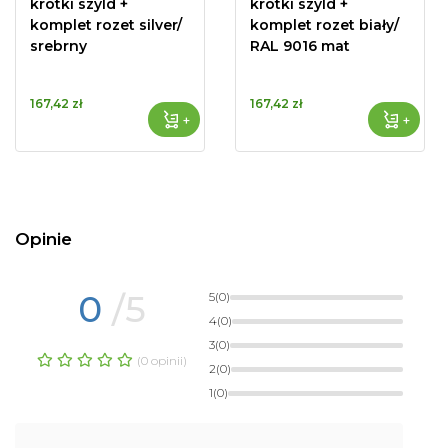
krótki szyld +
krótki szyld +
komplet rozet silver/
komplet rozet biały/
srebrny
RAL 9016 mat
167,42 zł
167,42 zł
+
+
Opinie
0
/5
5
(0)
4
(0)
3
(0)
(0 opinii)
2
(0)
1
(0)