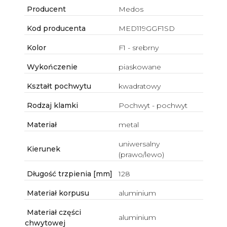
Producent
Medos
Kod producenta
MED119GGF1SD
Kolor
F1 - srebrny
Wykończenie
piaskowane
Kształt pochwytu
kwadratowy
Rodzaj klamki
Pochwyt - pochwyt
Materiał
metal
uniwersalny
Kierunek
(prawo/lewo)
Długość trzpienia [mm]
128
Materiał korpusu
aluminium
Materiał części
aluminium
chwytowej