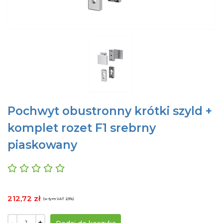
Pochwyt obustronny krótki szyld +
komplet rozet F1 srebrny
piaskowany
212,72 zł
(w tym VAT 23%)
-
+