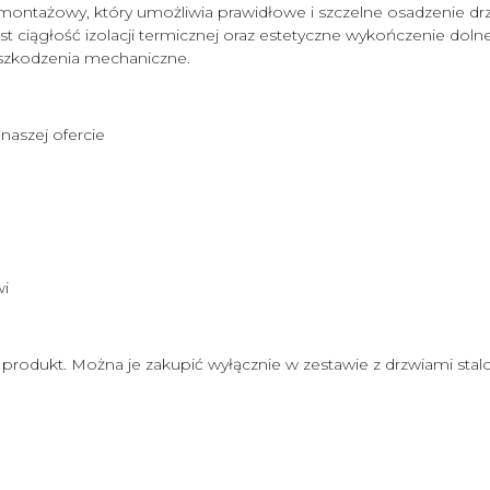
ontażowy, który umożliwia prawidłowe i szczelne osadzenie 
 ciągłość izolacji termicznej oraz estetyczne wykończenie dolnej
szkodzenia mechaniczne.
aszej ofercie
wi
 produkt. Można je zakupić wyłącznie w zestawie z drzwiami st