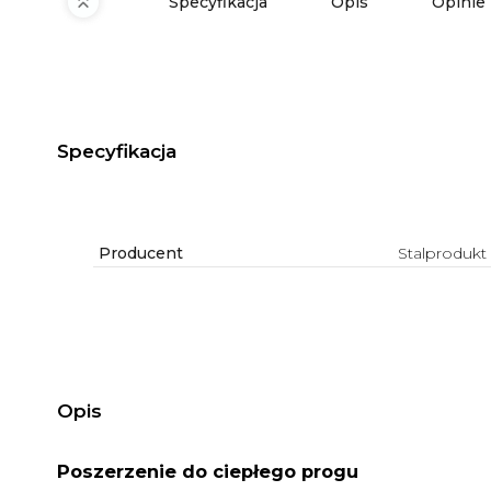
Specyfikacja
Opis
Opinie
Specyfikacja
Producent
Stalprodukt
Opis
Poszerzenie do ciepłego progu