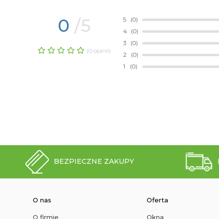
0
/5
5
(0)
4
(0)
3
(0)
(0 opinii)
2
(0)
1
(0)
BEZPIECZNE ZAKUPY
O nas
Oferta
O firmie
Okna