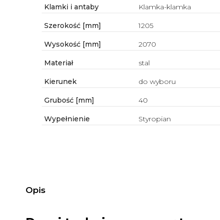
Klamki i antaby
Klamka-klamka
Szerokość [mm]
1205
Wysokość [mm]
2070
Materiał
stal
Kierunek
do wyboru
Grubość [mm]
40
Wypełnienie
Styropian
Opis