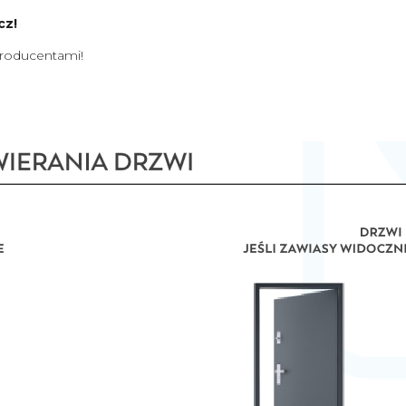
cz!
Producentami!