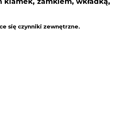
,
 klamek
zamkiem, wkładką,
ce się czynniki zewnętrzne.