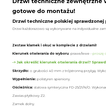
Drzwi techniczne zewnętrzne w
gotowe do montażu!
Drzwi techniczne polskiej sprawdzonej 
Drzwi każdorazowo są wykonywane na indywidualne zam
Zestaw klamek i okuć w komplecie z drzwiami!
Kierunek otwierania do wyboru
: prawe/lewe -
proszę 
-> Jak określić kierunek otwierania drzwi? Spraw
Skrzydło:
o grubości 40 mm z trójstronną przylgą. Wyk
Wypełnienie:
polistyren spieniony.
Ościeżnica:
stalowa symteryczna FD-25/21/N/O. Wykonana
Zawias płytkowy Z2.
Zamek dolny.