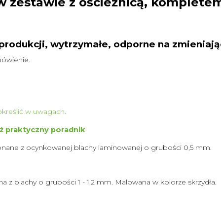
 zestawie z ościeżnicą,
kompletem
produkcji, wytrzymałe, odporne na zmieniają
ówienie.
określić w uwagach.
dź praktyczny poradnik
onane z ocynkowanej blachy laminowanej o grubości 0,5 mm.
 z blachy o grubości 1 - 1,2 mm. Malowana w kolorze skrzydła.