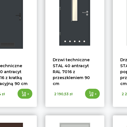
Drzwi techniczne
Dr
techniczne
STAL 40 antracyt
ST
0 antracyt
RAL 7016 z
pop
16 z kratką
przeszkleniem 90
pr
acyjną 90 cm
cm
cm
+
+
 zł
2 190,53 zł
2 2