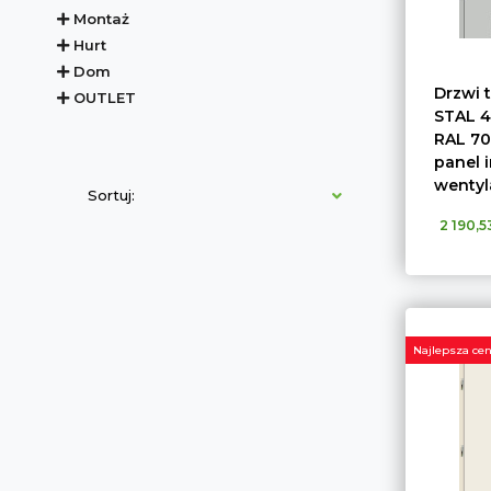
Montaż
Hurt
Dom
Drzwi 
OUTLET
STAL 4
RAL 70
panel i
wentyl
Sortuj:
2 190,53
Najlepsza cen