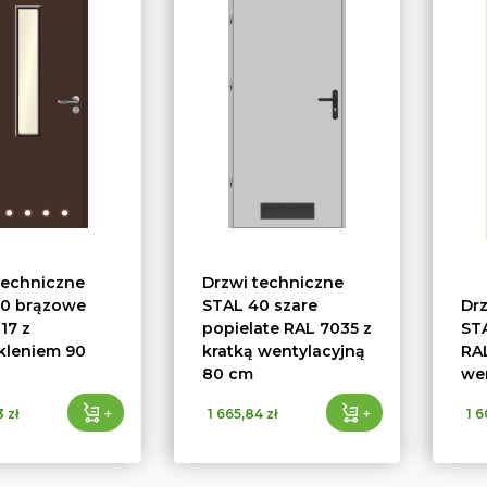
techniczne
Drzwi techniczne
0 brązowe
STAL 40 szare
Dr
17 z
popielate RAL 7035 z
STA
kleniem 90
kratką wentylacyjną
RAL
80 cm
we
+
+
 zł
1 665,84 zł
1 6