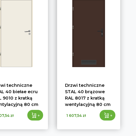
zwi techniczne
Drzwi techniczne
L 40 biełae ecru
STAL 40 brązowe
 9010 z kratką
RAL 8017 z kratką
ntylacyjną 80 cm
wentylacyjną 80 cm
+
+
07,54 zł
1 607,54 zł