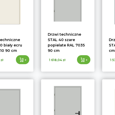
Drzwi techniczne
techniczne
STAL 40 szare
Dr
0 biały ecru
popielate RAL 7035
STA
10 90 cm
90 cm
cm
+
+
 zł
1 618,04 zł
1 5