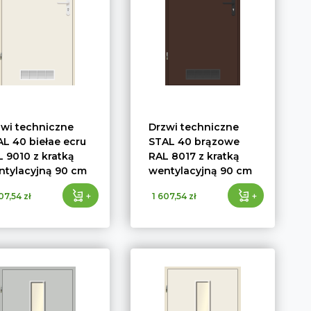
zwi techniczne
Drzwi techniczne
L 40 biełae ecru
STAL 40 brązowe
 9010 z kratką
RAL 8017 z kratką
ntylacyjną 90 cm
wentylacyjną 90 cm
+
+
07,54 zł
1 607,54 zł