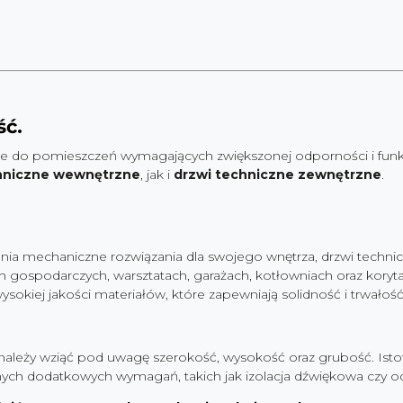
ść.
ie do pomieszczeń wymagających zwiększonej odporności i funkc
hniczne wewnętrzne
, jak i
drzwi techniczne zewnętrzne
.
enia mechaniczne rozwiązania dla swojego wnętrza, drzwi tech
 gospodarczych, warsztatach, garażach, kotłowniach oraz koryt
okiej jakości materiałów, które zapewniają solidność i trwałoś
należy wziąć pod uwagę szerokość, wysokość oraz grubość. Istot
ych dodatkowych wymagań, takich jak izolacja dźwiękowa czy o