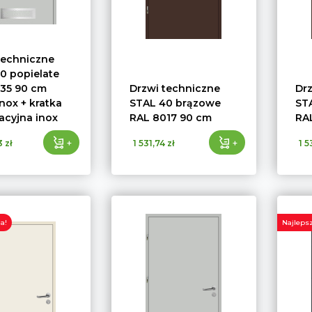
techniczne
0 popielate
35 90 cm
Drzwi techniczne
Dr
nox + kratka
STAL 40 brązowe
ST
acyjna inox
RAL 8017 90 cm
RA
+
+
 zł
1 531,74 zł
1 5
a!
Najlepsz