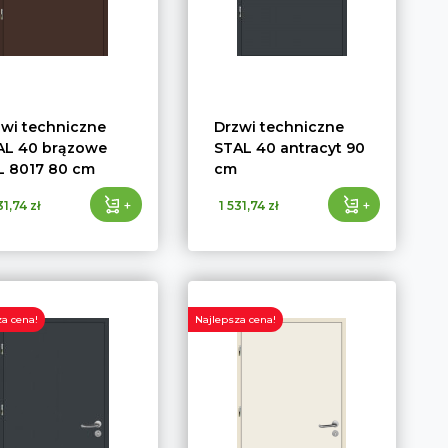
zwi techniczne
Drzwi techniczne
AL 40 brązowe
STAL 40 antracyt 90
L 8017 80 cm
cm
+
+
31,74 zł
1 531,74 zł
a cena!
Najlepsza cena!