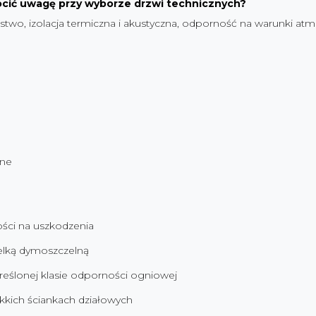
rócić uwagę przy wyborze drzwi technicznych?
two, izolacja termiczna i akustyczna, odporność na warunki atm
jne
ści na uszkodzenia
elką dymoszczelną
eślonej klasie odporności ogniowej
kich ściankach działowych