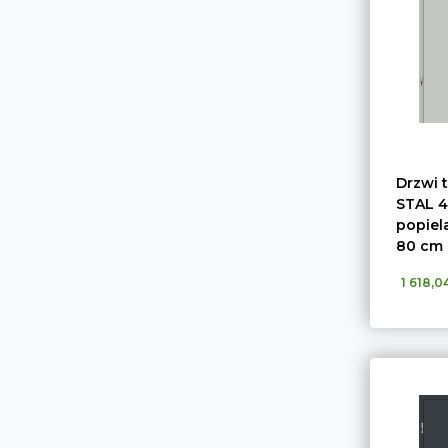
Drzwi 
STAL 4
popiel
80 cm
1 618,04