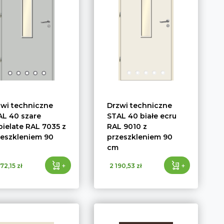
zwi techniczne
Drzwi techniczne
AL 40 szare
STAL 40 białe ecru
ielate RAL 7035 z
RAL 9010 z
zeszkleniem 90
przeszkleniem 90
cm
+
+
72,15 zł
2 190,53 zł