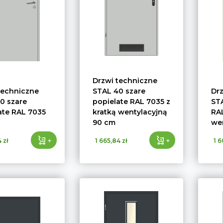
Drzwi techniczne
techniczne
STAL 40 szare
Dr
0 szare
popielate RAL 7035 z
STA
ate RAL 7035
kratką wentylacyjną
RAL
90 cm
we
+
+
 zł
1 665,84 zł
1 6