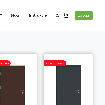
T
Blog
Instrukcje
Zaloguj
a cena!
Najlepsza cena!