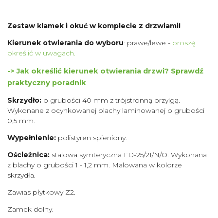
Zestaw klamek i okuć w komplecie z drzwiami!
Kierunek otwierania do wyboru
: prawe/lewe -
proszę
określić w uwagach.
-> Jak określić kierunek otwierania drzwi? Sprawdź
praktyczny poradnik
Skrzydło:
o grubości 40 mm z trójstronną przylgą.
Wykonane z ocynkowanej blachy laminowanej o grubości
0,5 mm.
Wypełnienie:
polistyren spieniony.
Ościeżnica:
stalowa symteryczna FD-25/21/N/O. Wykonana
z blachy o grubości 1 - 1,2 mm. Malowana w kolorze
skrzydła.
Zawias płytkowy Z2.
Zamek dolny.