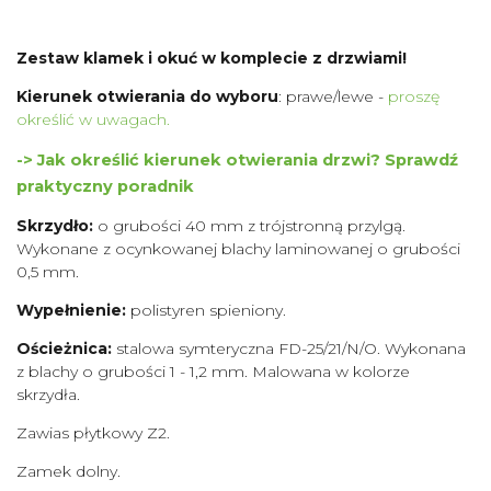
Zestaw klamek i okuć w komplecie z drzwiami!
Kierunek otwierania do wyboru
: prawe/lewe -
proszę
określić w uwagach.
-> Jak określić kierunek otwierania drzwi? Sprawdź
praktyczny poradnik
Skrzydło:
o grubości 40 mm z trójstronną przylgą.
Wykonane z ocynkowanej blachy laminowanej o grubości
0,5 mm.
Wypełnienie:
polistyren spieniony.
Ościeżnica:
stalowa symteryczna FD-25/21/N/O. Wykonana
z blachy o grubości 1 - 1,2 mm. Malowana w kolorze
skrzydła.
Zawias płytkowy Z2.
Zamek dolny.