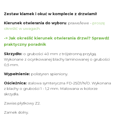
Zestaw klamek i okuć w komplecie z drzwiami!
Kierunek otwierania do wyboru
: prawe/lewe -
proszę
określić w uwagach.
-> Jak określić kierunek otwierania drzwi? Sprawdź
praktyczny poradnik
Skrzydło:
o grubości 40 mm z trójstronną przylgą.
Wykonane z ocynkowanej blachy laminowanej o grubości
0,5 mm.
Wypełnienie:
polistyren spieniony.
Ościeżnica:
stalowa symteryczna FD-25/21/N/O. Wykonana
z blachy o grubości 1 - 1,2 mm. Malowana w kolorze
skrzydła.
Zawias płytkowy Z2.
Zamek dolny.