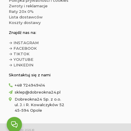
Polityka prywatności i cookies
Zwroty i reklamacje
Raty 20x 0%
Lista dostawców
Koszty dostawy
Znajdź nas na:
→ INSTAGRAM
→ FACEBOOK
→ TIKTOK
→ YOUTUBE
→ LINKEDIN
Skontaktuj się z nami
+48 724949414
sklep@dobreokna24.pl
Dobreokna24 Sp. z o.o.
ul. J. i R. Kowalczyków 52
45-594 Opole
Copyright 2026 ©