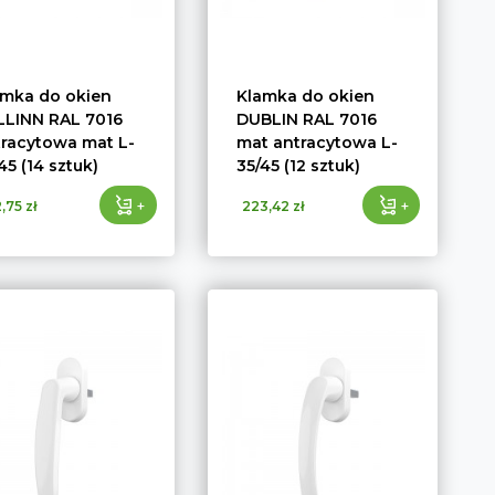
amka do okien
Klamka do okien
LLINN RAL 7016
DUBLIN RAL 7016
tracytowa mat L-
mat antracytowa L-
45 (14 sztuk)
35/45 (12 sztuk)
+
+
,75 zł
223,42 zł