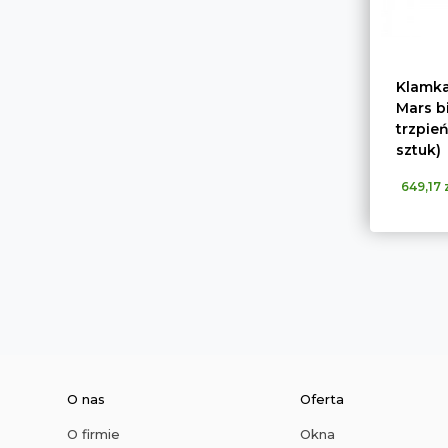
Klamka
Mars b
trzpie
sztuk)
649,17 z
O nas
Oferta
O firmie
Okna