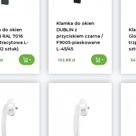
Klamka do okien
 do okien
DUBLIN z
Kl
 RAL 7016
przyciskiem czarna /
Glo
tracytowa L-
F9005-piaskowane
trz
12 sztuk)
L-45/45
szt
+
+
zł
102,88 zł
34