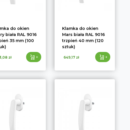
amka do okien
Klamka do okien
ry biała RAL 9016
Mars biała RAL 9016
pień 35 mm (100
trzpień 40 mm (120
uk)
sztuk)
+
+
3,08 zł
649,17 zł