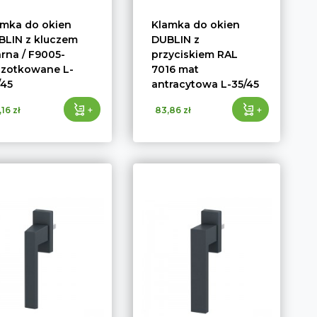
amka do okien
Klamka do okien
BLIN z kluczem
DUBLIN z
rna / F9005-
przyciskiem RAL
czotkowane L-
7016 mat
/45
antracytowa L-35/45
+
+
,16 zł
83,86 zł