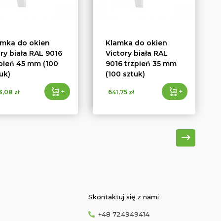
amka do okien
Klamka do okien
ry biała RAL 9016
Victory biała RAL
pień 45 mm (100
9016 trzpień 35 mm
uk)
(100 sztuk)
+
+
3,08 zł
641,75 zł
Skontaktuj się z nami
+48 724949414