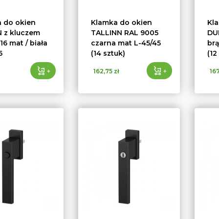
 do okien
Klamka do okien
Kl
 z kluczem
TALLINN RAL 9005
DU
6 mat / biała
czarna mat L-45/45
br
5
(14 sztuk)
(12
+
+
162,75 zł
167