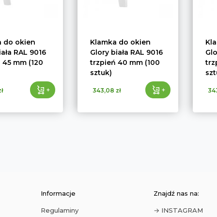
 do okien
Klamka do okien
Kl
iała RAL 9016
Glory biała RAL 9016
Glo
ń 45 mm (120
trzpień 40 mm (100
trz
sztuk)
szt
+
+
ł
343,08 zł
34
Informacje
Znajdź nas na:
Regulaminy
→ INSTAGRAM