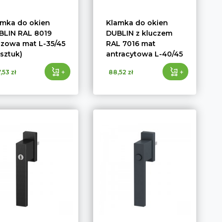
amka do okien
Klamka do okien
BLIN RAL 8019
DUBLIN z kluczem
ązowa mat L-35/45
RAL 7016 mat
 sztuk)
antracytowa L-40/45
+
+
,53 zł
88,52 zł