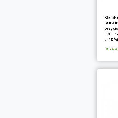
Klamka
DUBLIN
przyci
F9005
L-40/4
102,88 