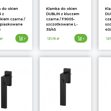
 do okien
Klamka do okien
Kl
 z
DUBLIN z kluczem
DU
skiem czarna /
czarna / F9005-
cza
-piaskowane
szczotkowane L-
sz
5
35/45
40
+
+
zł
121,16 zł
121