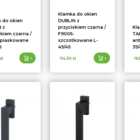
Klamka do okien
 do okien
DUBLIN z
 z
przyciskiem czarna /
Kl
skiem czarna /
F9005-
TA
-piaskowane
szczotkowane L-
an
5
45/45
35/
+
+
zł
114,30 zł
162