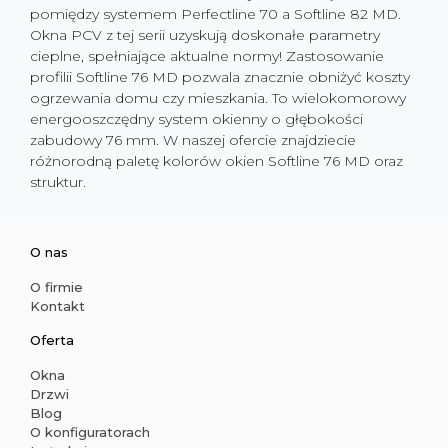
pomiędzy systemem Perfectline 70 a Softline 82 MD.
Okna PCV z tej serii uzyskują doskonałe parametry
cieplne, spełniające aktualne normy! Zastosowanie
profilii Softline 76 MD pozwala znacznie obniżyć koszty
ogrzewania domu czy mieszkania. To wielokomorowy
energooszczędny system okienny o głębokości
zabudowy 76 mm. W naszej ofercie znajdziecie
różnorodną paletę kolorów okien Softline 76 MD oraz
struktur.
O nas
O firmie
Kontakt
Oferta
Okna
Drzwi
Blog
O konfiguratorach